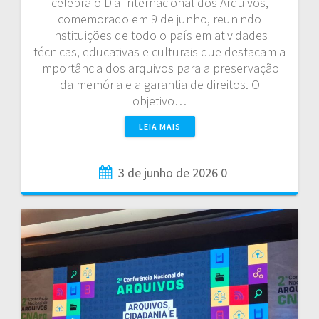
celebra o Dia Internacional dos Arquivos,
comemorado em 9 de junho, reunindo
instituições de todo o país em atividades
técnicas, educativas e culturais que destacam a
importância dos arquivos para a preservação
da memória e a garantia de direitos. O
objetivo…
LEIA MAIS
3 de junho de 2026
0