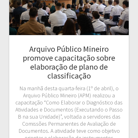
Arquivo Público Mineiro
promove capacitação sobre
elaboração de plano de
classificação
Na manhã desta quarta-feira (1º de abril), o
Arquivo Público Mineiro (APM) realizou a
capacitação “Como Elaborar o Diagnóstico das
Atividades e Documentos (Executando o Passo
B na sua Unidade)”, voltada a servidores das
Comissões Permanentes de Avaliação de
Documentos. A atividade teve como objetivo
orientar a elaboração de instrumentos