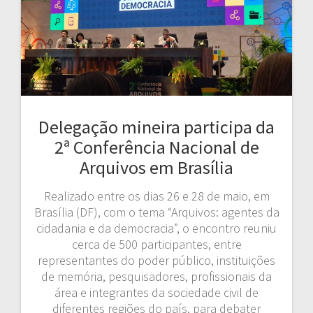
Delegação mineira participa da
2ª Conferência Nacional de
Arquivos em Brasília
Realizado entre os dias 26 e 28 de maio, em
Brasília (DF), com o tema “Arquivos: agentes da
cidadania e da democracia”, o encontro reuniu
cerca de 500 participantes, entre
representantes do poder público, instituições
de memória, pesquisadores, profissionais da
área e integrantes da sociedade civil de
diferentes regiões do país, para debater